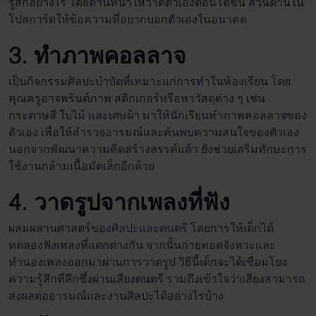
รู้สึกอย่างไร โดยด้านหน้าให้วาดตัวเองตอนโตขึ้น ส่วนด้านใน
โปสการ์ดให้ข้อความที่อยากบอกตัวเองในอนาคต
3. ทำภาพคอลลาจ
เป็นกิจกรรม
ศิลปะบำบัด
ที่เหมาะแก่การทำในห้องเรียน โดย
คุณครูอาจพรินต์ภาพ สติกเกอร์หรือหาวัสดุต่าง ๆ เช่น
กระดาษสี ใบไม้ และเศษผ้า มาให้นักเรียนทำภาพคอลลาจของ
ตัวเอง เพื่อให้สำรวจอารมณ์และค้นพบความสนใจของตัวเอง
นอกจากพัฒนาความคิดสร้างสรรค์แล้ว ยังช่วยเสริมทักษะการ
ใช้งานกล้ามเนื้อมัดเล็กอีกด้วย
4. วาดรูปจากเพลงที่ฟัง
ผสมผสานศาสตร์ของ
ศิลปะและดนตรี
โดยการให้เด็กได้
ทดลองฟังเพลงที่แตกต่างกัน จากนั้นถ่ายทอดจังหวะและ
ทำนองเพลงออกมาผ่านการวาดรูป วิธีนี้เด็กจะได้เชื่อมโยง
ความรู้สึกที่ลึกซึ้งผ่านเสียงดนตรี รวมถึงเข้าใจว่าเสียงสามารถ
ส่งผลต่ออารมณ์และงานศิลปะได้อย่างไรบ้าง