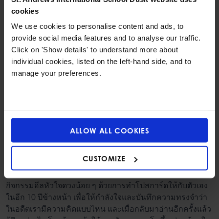
ระบายสี
อาจใช้กระดาษเปล่า ๆ แล้วให้วาดรูปออกมาตาม
cookies
ความต้องการ เพื่อระบายความเครียด หรือตั้งโจทย์ขึ้นมา เพื่อ
ให้พวกเขาได้ใช้ไตร่ตรองความคิดและใช้เวลากับตัวเอง เช่น
We use cookies to personalise content and ads, to
provide social media features and to analyse our traffic.
ในช่วงเวลาที่ผ่านมานี้มีเหตุการณ์หรืออะไรที่ทำให้
Click on 'Show details' to understand more about
ฉันรู้สึกดี จากนั้นวาดมันออกมาด้วยสีหนึ่งสีที่แทน
individual cookies, listed on the left-hand side, and to
manage your preferences.
ความรู้สึกนั้น ๆ ได้ดีที่สุด
วาดหัวใจใหญ่ ๆ ขึ้นมา 1 ดวง จากนั้นเติมหัวใจให้
เต็มด้วยอะไรก็ได้ เป็นโจทย์แบบปลายเปิดที่จะช่วย
สะท้อนความรู้สึกของเด็ก ๆ ว่าตอนนั้นพวกเขากำลัง
คิดอะไรอยู่
ALLOW ALL COOKIES
2. ทำโปสการ์ดถึงตัวเองใน
CUSTOMIZE
อนาคต
กิจกรรมฮีลหัวใจดวงน้อย ๆ ด้วยการทำโปสการ์ดให้กับตัวเอง
ในอีก 10 ปีข้างหน้า เพื่อให้กำลังใจและบันทึกความทรงจำว่า
ในอดีตเรามีความคิดแบบไหน และเมื่อกลับมาอ่านอีกครั้งแล้ว