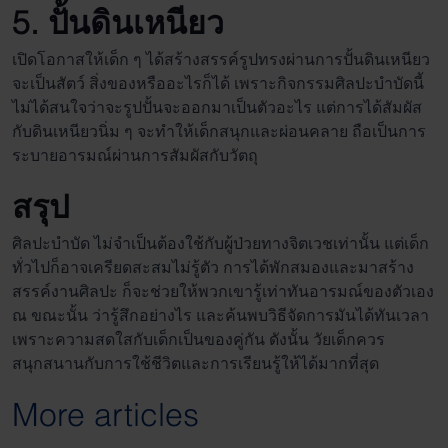
5. ปั้นดินเหนียว
เปิดโอกาสให้เด็ก ๆ ได้สร้างสรรค์รูปทรงผ่านการปั้นดินเหนียว
จะเป็นสัตว์ สิ่งของหรืออะไรก็ได้ เพราะกิจกรรม
ศิลปะบำบัด
นี้
ไม่ได้สนใจว่าจะรูปปั้นจะออกมาเป็นตัวอะไร แต่การได้สัมผัส
กับดินเหนียวนิ่ม ๆ จะทำให้เด็กสนุกและผ่อนคลาย ถือเป็นการ
ระบายอารมณ์ผ่านการสัมผัสกับวัตถุ
สรุป
ศิลปะบำบัด
ไม่จำเป็นต้องใช้กับผู้ป่วยทาง
จิตเวช
เท่านั้น แต่เด็ก
ทั่วไปก็อาจเครียดสะสมไม่รู้ตัว การได้พักสมองและมาสร้าง
สรรค์งานศิลปะ ก็จะช่วยให้พวกเขารู้เท่าทันอารมณ์ของตัวเอง
ณ ขณะนั้น ว่ารู้สึกอย่างไร และค้นพบวิธีจัดการมันได้ทันเวลา
เพราะความสดใสกับเด็กเป็นของคู่กัน ดังนั้น วัยเด็กควร
สนุกสนานกับการใช้ชีวิตและการเรียนรู้ให้ได้มากที่สุด
More articles