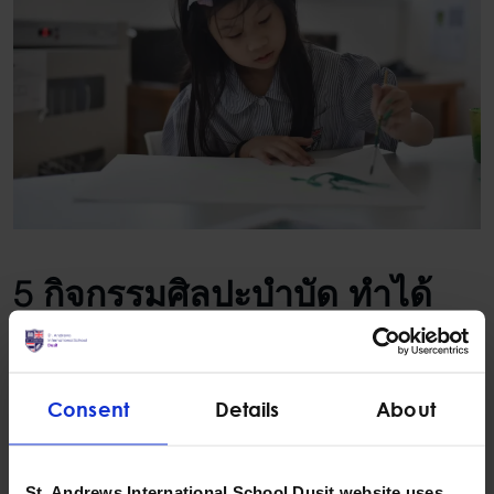
5 กิจกรรม
ศิลปะบำบัด
ทำได้
ง่าย ๆ และช่วยผ่อนคลาย
ความเครียด
Consent
Details
About
1. การวาดรูป ระบายสี
ศิลปะบำบัด
สำหรับเด็กที่ใช้อุปกรณ์ไม่เยอะ คือการวาดรูปและ
St. Andrews International School Dusit website uses