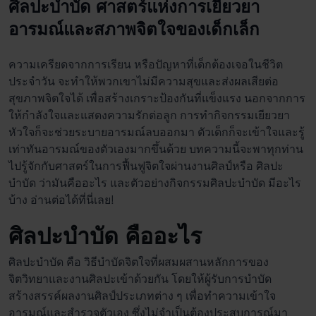
ศิลปะบำบัด ศาสตร์แห่งการเยียวยา
อารมณ์และสภาพจิตใจของเด็กเล็ก
ความเครียดจากการเรียน หรือปัญหาที่เด็กต้องเจอในชีวิต
ประจำวัน จะทำให้พวกเขาไม่มีความสุขและส่งผลเสียต่อ
สุขภาพจิตใจได้ เพื่อสร้างเกราะป้องกันที่แข็งแรง นอกจากการ
ให้กำลังใจและแสดงความรักต่อลูก การทำกิจกรรมเยียวยา
หัวใจก็จะช่วยระบายอารมณ์ลบออกมา ตัวเด็กก็จะเข้าใจและรู้
เท่าทันอารมณ์ของตัวเองมากขึ้นด้วย บทความนี้จะพาทุกท่าน
ไปรู้จักกับศาสตร์ในการฟื้นฟูจิตใจผ่านงานศิลป์หรือ
ศิลปะ
บำบัด
ว่ามันคืออะไร และตัวอย่างกิจกรรม
ศิลปะบําบัด มีอะไร
บ้าง
อ่านต่อได้ที่นี่เลย!
ศิลปะบำบัด คือ
อะไร
ศิลปะบำบัด คือ
วิธีบำบัดจิตใจที่ผสมผสานหลักการของ
จิตวิทยาและงานศิลปะเข้าด้วยกัน โดยให้ผู้รับการบำบัด
สร้างสรรค์ผลงานศิลป์ประเภทต่าง ๆ เพื่อทำความเข้าใจ
อารมณ์และสำรวจตัวเอง ซึ่งไม่จำเป็นต้องประสบการณ์มา