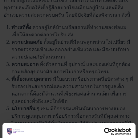
ทุกรายละเอียดให้เด็กรู้สึกสบายใจเหมือนอยู่บ้าน และมีสิ่ง
อำนวยความสะดวกครบครัน โดยมีปัจจัยที่ต้องพิจารณา ดังนี้
ควรอยู่ใกล้บ้านหรือสถานที่ทำงานของพ่อแม่
ทำเลที่ตั้ง
เพื่อให้สะดวกต่อการไปรับ-ส่ง
ตั้งอยู่ในย่านที่มีคนพลุกพล่าน ไม่เปลี่ยว มี
ความปลอดภัย
การตรวจคนเข้าและออกอย่างเข้มงวด และมีระบบรักษา
ความปลอดภัยที่แน่นหนา
ทั้งตัวสถานที่ อุปกรณ์ และของเล่นที่ถูกต้อง
ความสะอาด
ตามหลักสุขอนามัย สภาพไม่เก่าหรือทรุดโทรม
มีใบอบรมหรือประกาศนียบัตรต่าง ๆ ที่
พี่เลี้ยงและบุคลากร
รับรองประสบการณ์และความสามารถในการดูแลเด็ก
นอกจากนี้ต้องมีจำนวนที่เพียงพอต่อจำนวนเด็ก เพื่อการ
ดูแลอย่างทั่วถึงและใกล้ชิด
เช่น มีกิจกรรมเสริมพัฒนาการทางสมอง
นโยบายอื่น ๆ
บริการดูแลสุขภาพ หรือบริการมื้อกลางวันที่มี
คุณค่าทาง
โภชนาการ
เพื่อให้มั่นใจว่าลูกจะได้รับประทานอาหารที่มี
ประโยชน์