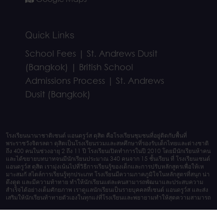
Quick Links
School Fees | St. Andrews Dusit
(Bangkok) | British School
Admissions Process | St. Andrews
Dusit (Bangkok)
โรงเรียนนานาชาติเซนต์ แอนดรูว์ส ดุสิต คือโรงเรียนชุมชนที่อยู่ติดกับพื้นที่
พระราชวังจิตรลดา ดุสิตเป็นโรงเรียนรวมและสหศึกษาที่รองรับเด็กไทยและต่างชาติ
ถึง 400 คนในช่วงอายุ 2 ถึง 11 ปี โรงเรียนเปิดทำการในปี 2010 โดยมีนักเรียนห้าคน
และได้ขยายบทบาทจนมีนักเรียนประมาณ 340 คนจาก 15 ชั้นเรียน ที่ โรงเรียนเซนต์
แอนดรูว์ส ดุสิต เรามุ่งเน้นไปที่วิธีการเรียนรู้ของเด็กและการปรับหลักสูตรเพื่อให้เห
มาะสมกั สไตล์การเรียนรู้ทุกประเภท โรงเรียนมีความภาคภูมิใจในหลักสูตรที่สนุก น่า
ดึงดูด และมีความท้าทาย ทำให้นักเรียนแต่ละคนสามารถพัฒนาและประสบความ
สำเร็จได้อย่างเต็มศักยภาพ เราดูแลนักเรียนเป็นรายบุคคลที่เซนต์ แอนดรูว์ส และส่ง
เสริมให้นักเรียนท้าทายตัวเองในทุกแง่ที่โรงเรียนและพยายามทำให้สุดความสามารถ