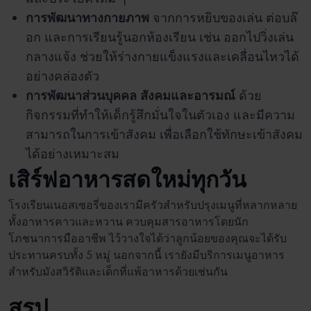
การพัฒนาทางกายภาพ
จากการหยิบของเล่น ต่อบล๊
อก และการเรียนรู้นอกห้องเรียน เช่น ออกไปวิ่งเล่น
กลางแจ้ง ช่วยให้ร่างกายแข็งแรงและเคลื่อนไหวได้
อย่างคล่องตัว
การพัฒนาส่วนบุคคล สังคมและอารมณ์
ด้วย
กิจกรรมที่ทำให้เด็กรู้สึกมั่นใจในตัวเอง และมีความ
สามารถในการเข้าสังคม เพื่อเลือกใช้ทักษะเข้าสังคม
ได้อย่างเหมาะสม
เสิร์ฟอาหารสดใหม่ทุกวัน
โรงเรียน
เนอสเซอรี่
ของเรามีครัวสำหรับปรุงเมนูที่หลากหลาย
ทั้งอาหารคาวและหวาน ควบคุมสารอาหารโดยนัก
โภชนาการมืออาชีพ ไว้วางใจได้ว่าลูกน้อยของคุณจะได้รับ
ประทานครบทั้ง 5 หมู่ นอกจากนี้ เรายังมีบริการเมนูอาหาร
สำหรับมังสวิรัติและเด็กที่แพ้อาหารด้วยเช่นกัน
สรุป