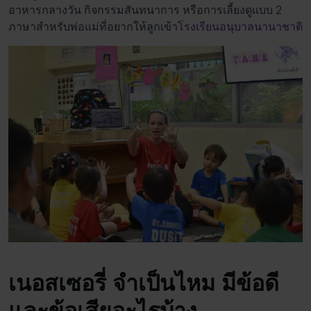
อาหารกลางวัน กิจกรรมสันทนาการ หรือการเลี้ยงดูแบบ 2
ภาษาสำหรับพ่อแม่ที่อยากให้ลูกเข้า
โรงเรียนอนุบาลนานาชาติ
เนอสเซอรี่ จำเป็นไหม
มีข้อดี
และข้อเสียอะไรบ้าง