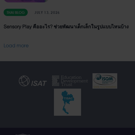
THAI BLOG
JULY 13, 2026
Sensory Play คืออะไร? ช่วยพัฒนาเด็กเล็กในรูปแบบไหนบ้าง
Load more