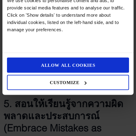
We use cookies to personalise content and ads, to
เห็น
provide social media features and to analyse our traffic.
Click on 'Show details' to understand more about
ตอบคำถามของลูกด้วยความอดทนและกระตือรือร้น แม้จะเป็น
individual cookies, listed on the left-hand side, and to
คำถามที่ดูเรียบง่ายก็ตาม การชวนลูกตั้งคำถามและหาคำตอบ
manage your preferences.
ด้วยกัน จะช่วยกระตุ้นให้พวกเขามีความอยากรู้อยากเห็นและ
ใฝ่หาความรู้ด้วยตนเอง
4. สนับสนุนความสนใจของลูก
ALLOW ALL COOKIES
สังเกตว่าลูกมีความสนใจในเรื่องใดเป็นพิเศษ และสนับสนุนให้
พวกเขาได้เรียนรู้ในเรื่องนั้น ๆ อย่างลึกซึ้ง ไม่ว่าจะเป็นดนตรี
ศิลปะ กีฬา หรือวิทยาศาสตร์ การได้ทำในสิ่งที่รักจะช่วยให้การ
CUSTOMIZE
เรียนรู้เป็นเรื่องสนุกและยั่งยืน
5. สอนให้เรียนรู้จากความผิด
พลาดและประสบการณ์
(Embrace Mistakes as