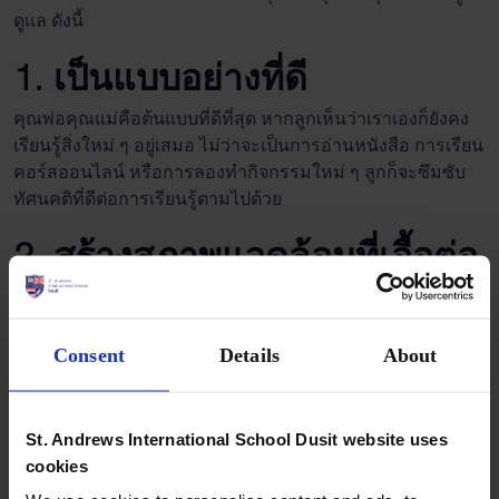
ดูแล ดังนี้
1. เป็นแบบอย่างที่ดี
คุณพ่อคุณแม่คือต้นแบบที่ดีที่สุด หากลูกเห็นว่าเราเองก็ยังคง
เรียนรู้สิ่งใหม่ ๆ อยู่เสมอ ไม่ว่าจะเป็นการอ่านหนังสือ การเรียน
คอร์สออนไลน์ หรือการลองทำกิจกรรมใหม่ ๆ ลูกก็จะซึมซับ
ทัศนคติที่ดีต่อการเรียนรู้ตามไปด้วย
2. สร้างสภาพแวดล้อมที่เอื้อต่อ
การเรียนรู้
จัดหาสื่อการเรียนรู้ที่หลากหลาย เช่น หนังสือ นิทาน เกมเสริม
Consent
Details
About
ทักษะ หรืออุปกรณ์ทดลองวิทยาศาสตร์ง่าย ๆ ที่บ้าน นอกจากนี้
การพาเด็ก ๆ ไปเยี่ยมชมพิพิธภัณฑ์ ห้องสมุด หรือสถานที่ต่าง ๆ
ก็เป็นการเปิดโลกการเรียนรู้ให้กับพวกเขาได้เป็นอย่างดี
St. Andrews International School Dusit website uses
cookies
3. ส่งเสริมความอยากรู้อยาก