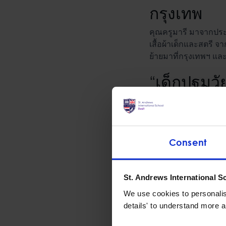
กรุงเทพ
คุณครูมารี มาจากประ
เสื้อผ้าเด็กและสตรี จ
ย้ายมาที่กรุงเทพฯ แล
“เด็กปฐมว
อนุบาล
คุณครูมารีเริ่มคลุกคล
การเริ่มทำงานเป็นครู
Consent
เอาชนะความท้าทายต่าง 
เป็นตัวเองในเวอร์ชันที
พลังใจดี ๆ ให้กับเธอเ
St. Andrews International S
ที่ทำให้ฉันอบอุ่นหัวใ
We use cookies to personalise
“ทักษะที่สำคัญสำหรับเ
details' to understand more a
ประสบการณ์ในช่วงแรก 
ที่จะทำงานร่วมกับเด