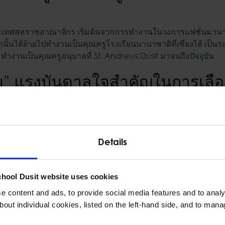
เทศสหราชอาณาจักร เริ่มต้นจากการทำงานในวงการแฟชั่นมานานกว
ากนั้นได้ย้ายไปทำงานเป็นคุณครูโรงเรียนนานาชาติที่เซี่ยงไฮ้ เป็นร
ะทำงานเป็นคุณครูอนุบาลที่ St. Andrews Dusit มาจนถึงปัจจุบัน
ัย” แรงบันดาลใจสำคัญในการเลือ
ีกับเด็ก ๆ ตั้งแต่ตอนอยู่เซี่ยงไฮ้มาจนถึงปัจจุบัน “เด็กปฐมวัย” ค
โรงเรียนนานาชาติ โดยคุณครูมารีมีความตั้งใจที่จะสนับสนุนเด็ก ๆ 
Details
ๆ ที่เกิดขึ้นทั้งจากการเรียนและปัญหาที่เกิดขึ้นในชีวิตประจำวัน 
่ดีที่สุด และครูมารียังพบว่าการที่เธอได้ทำงานร่วมกับเด็กปฐมวัยเป็น
ป็นอย่างมาก “การได้เห็นพวกเขาบรรลุเป้าหมายต่าง ๆ ไม่ว่าจะเล็กห
chool Dusit website uses cookies
จ” คุณครูมารีกล่าว
 content and ads, to provide social media features and to analys
ด็กที่เริ่มเรียนหนังสือคือ ทักษะทางสังคม อารมณ์ และความมั่นใจ”
bout individual cookies, listed on the left-hand side, and to man
ๆ ของชีวิตนั้น สามารถหล่อหลอมทัศนคติของเด็กที่มีต่อการเรียนรู
็กปฐมวัย เพราะงานนี้ช่วยให้คุณครูมารีสามารถสร้างสภาพแวดล้อม