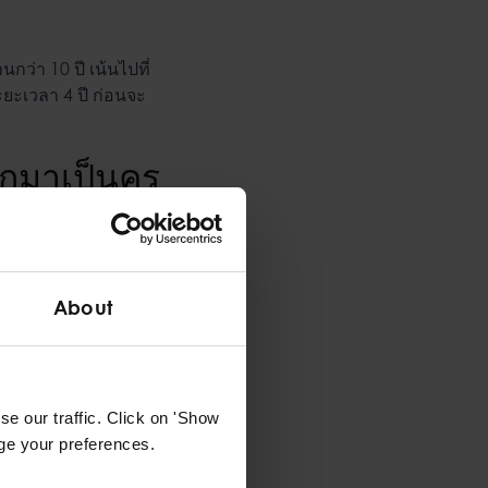
่า 10 ปี เน้นไปที่
ะยะเวลา 4 ปี ก่อนจะ
กมาเป็นครู
ือแรงบันดาลใจสำคัญใน
ช่วยพวกเขาเรียนรู้
About
เพื่อที่พวกเขาจะได้
สิ่งที่คุ้มค่าและสร้าง
รือใหญ่ก็ตาม เป็นสิ่ง
e our traffic. Click on 'Show
 คุณครูมารีเชื่อว่า
age your preferences.
้ได้ ทำให้เธอมุ่งมั่น
เชิงบวก สร้างการมี