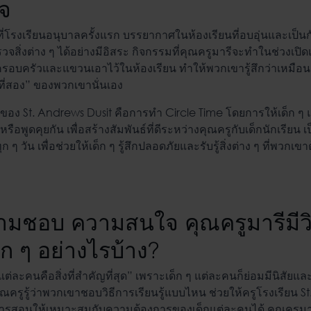
ใจ
ยนที่โรงเรียนอนุบาลครั้งแรก บรรยากาศในห้องเรียนที่อบอุ่นและเป็
จสิ่งต่าง ๆ ได้อย่างมีอิสระ กิจกรรมที่คุณครูมารีจะทำในช่วงเปิด
รอบครัวและแขวนเอาไว้ในห้องเรียน ทำให้พวกเขารู้สึกว่าเหมือนอ
ที่สอง” ของพวกเขานั่นเอง
ของ St. Andrews Dusit คือการทำ Circle Time โดยการให้เด็ก ๆ แ
อพูดคุยกัน เพื่อสร้างสัมพันธ์ที่ดีระหว่างคุณครูกับเด็กนักเรียน เ
 ๆ วัน เพื่อช่วยให้เด็ก ๆ รู้สึกปลอดภัยและรับรู้สิ่งต่าง ๆ ที่พวกเ
ามชอบ ความสนใจ คุณครูมารีมีวิธ
ก ๆ อย่างไรบ้าง?
แต่ละคนคือสิ่งที่สำคัญที่สุด” เพราะเด็ก ๆ แต่ละคนก็ย่อมมีนิสัย
้คุณครูรู้ว่าพวกเขาชอบวิธีการเรียนรู้แบบไหน ช่วยให้ครูโรงเรียน
ารสอนให้เหมาะสมกับความต้องการของเด็กแต่ละคนได้ คุณครูมารี