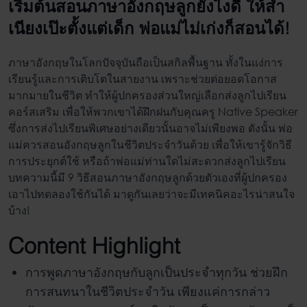
เริ่มต้นสอนภาษาอังกฤษลูกยังไงดี ให้สำ
เนียงเป๊ะตั้งแต่เด็ก พ่อแม่ไม่เก่งก็สอนได้!
ภาษาอังกฤษในโลกปัจจุบันถือเป็นสกิลพื้นฐาน ทั้งในแง่การ
เรียนรู้และการเติบโตในสายงาน เพราะช่วยต่อยอดโอกาส
มากมายในชีวิต ทำให้ผู้ปกครองส่วนใหญ่เลือกส่งลูกไปเรียน
คอร์สเสริม เพื่อให้พวกเขาได้ฝึกฝนกับคุณครู Native Speaker
ซึ่งการส่งไปเรียนพิเศษอย่างเดียวนั้นอาจไม่เพียงพอ ดังนั้น พ่อ
แม่ควร
สอนอังกฤษลูก
ในชีวิตประจำวันด้วย เพื่อให้เขารู้จักวิธี
การประยุกต์ใช้ หรือถ้าพ่อแม่ท่านใดไม่สะดวกส่งลูกไปเรียน
บทความนี้มี 9 วิธี
สอนภาษาอังกฤษลูกด้วยตัวเอง
ที่ผู้ปกครอง
เอาไปทดลองใช้กันได้ มาดูกันเลยว่าจะมีเทคนิคอะไรน่าสนใจ
บ้าง!
Content Highlight
การพูดภาษาอังกฤษกับลูกเป็นประจำทุกวัน ช่วยฝึก
การสนทนาในชีวิตประจำวัน เพียงแค่การกล่าว