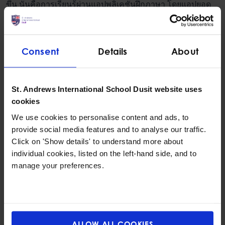
ขึ้น นั่นคือการเรียนรู้ผ่านแอปพลิเคชันฝึกภาษา โดยแอปยอด
ฮิตก็คงหนีไม่พ้น Duolingo นกฮูกเขียวที่สามารถสอนทักษะ
ภาษาอังกฤษได้อย่างรอบด้าน ทั้งการพูด อ่าน และเขียน เมื่อ
เล่นไปเรื่อย ๆ โจทย์ก็จะค่อย ๆ ยากขึ้น และมีการทบทวนคลัง
Consent
Details
About
คำศัพท์เก่าอยู่เสมอ ไม่ต้องกลัวว่าลูกจะหลงลืมเนื้อหาที่เคย
เรียนไปแล้วได้เลย
St. Andrews International School Dusit website uses
cookies
We use cookies to personalise content and ads, to
7. คลิปสอนภาษาอังกฤษบน
provide social media features and to analyse our traffic.
YouTube ช่วยคุณได้!
Click on 'Show details' to understand more about
individual cookies, listed on the left-hand side, and to
สำหรับคุณพ่อคุณแม่ที่ไม่เวลา
สอน
ภาษา
อังกฤษลูก
เท่าไหร่ บน
manage your preferences.
สื่อออนไลน์อย่าง YouTube มีติวเตอร์ภาษาอังกฤษมากมาย ที่
สามารถช่วยติว ทบทวนความรู้ และสอนเทคนิคการเรียน
ภาษาผ่านคลิปวิดีโอ สิ่งสำคัญคือฟรี! ไม่มีค่าใช้จ่ายใด ๆ ซึ่งผู้
ปกครองอาจช่วยลูกคัดกรองเลือกช่องที่เชื่อถือได้และเนื้อหา
ถูกต้อง ป้องกันไม่ให้ลูกจดจำความรู้แบบผิด ๆ
ALLOW ALL COOKIES