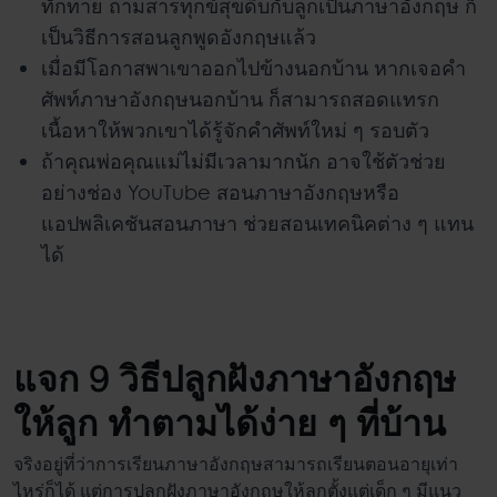
ทักทาย ถามสารทุกข์สุขดิบกับลูกเป็นภาษาอังกฤษ ก็
เป็นวิธีการ
สอนลูกพูดอังกฤษ
แล้ว
เมื่อมีโอกาสพาเขาออกไปข้างนอกบ้าน หากเจอคำ
ศัพท์ภาษาอังกฤษนอกบ้าน ก็สามารถสอดแทรก
เนื้อหาให้พวกเขาได้รู้จักคำศัพท์ใหม่ ๆ รอบตัว
ถ้าคุณพ่อคุณแม่ไม่มีเวลามากนัก อาจใช้ตัวช่วย
อย่างช่อง YouTube สอนภาษาอังกฤษหรือ
แอปพลิเคชันสอนภาษา ช่วยสอนเทคนิคต่าง ๆ แทน
ได้
แจก 9
วิธีปลูกฝังภาษาอังกฤษ
ให้ลูก
ทำตามได้ง่าย ๆ ที่บ้าน
จริงอยู่ที่ว่าการเรียนภาษาอังกฤษสามารถเรียนตอนอายุเท่า
ไหร่ก็ได้ แต่การปลูกฝังภาษาอังกฤษให้ลูกตั้งแต่เด็ก ๆ มีแนว