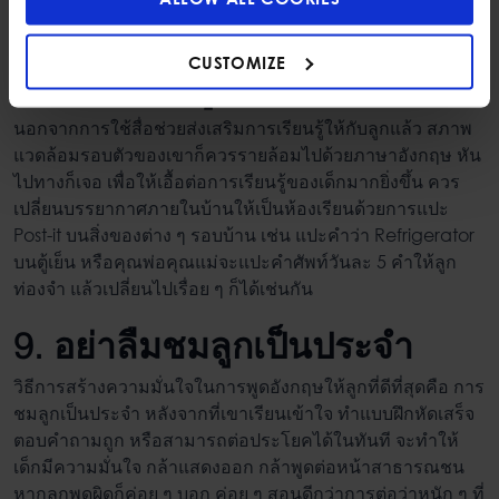
8. เปลี่ยนสภาพแวดล้อมให้เอื้อ
CUSTOMIZE
ต่อการเรียนรู้
นอกจากการใช้สื่อช่วยส่งเสริมการเรียนรู้ให้กับลูกแล้ว สภาพ
แวดล้อมรอบตัวของเขาก็ควรรายล้อมไปด้วยภาษาอังกฤษ หัน
ไปทางก็เจอ เพื่อให้เอื้อต่อการเรียนรู้ของเด็กมากยิ่งขึ้น ควร
เปลี่ยนบรรยากาศภายในบ้านให้เป็นห้องเรียนด้วยการแปะ
Post-it บนสิ่งของต่าง ๆ รอบบ้าน เช่น แปะคำว่า Refrigerator
บนตู้เย็น หรือคุณพ่อคุณแม่จะแปะคำศัพท์วันละ 5 คำให้ลูก
ท่องจำ แล้วเปลี่ยนไปเรื่อย ๆ ก็ได้เช่นกัน
9. อย่าลืมชมลูกเป็นประจำ
วิธีการ
สร้างความมั่นใจในการพูดอังกฤษให้ลูก
ที่ดีที่สุดคือ การ
ชมลูกเป็นประจำ หลังจากที่เขาเรียนเข้าใจ ทำแบบฝึกหัดเสร็จ
ตอบคำถามถูก หรือสามารถต่อประโยคได้ในทันที จะทำให้
เด็กมีความมั่นใจ กล้าแสดงออก กล้าพูดต่อหน้าสาธารณชน
หากลูกพูดผิดก็ค่อย ๆ บอก ค่อย ๆ สอนดีกว่าการต่อว่าหนัก ๆ ที่