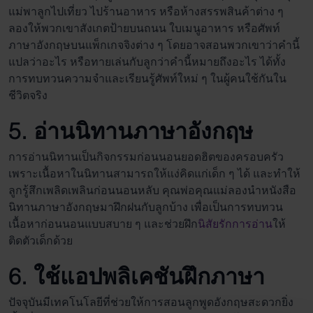
แม่พาลูกไปเที่ยว ไปร้านอาหาร หรือห้างสรรพสินค้าต่าง ๆ
ลองให้พวกเขาสังเกตป้ายบนถนน ใบเมนูอาหาร หรือศัพท์
ภาษาอังกฤษบนแพ็กเกจจิงต่าง ๆ โดยอาจสอนพวกเขาว่าคำนี้
แปลว่าอะไร หรือทายเล่นกับลูกว่าคำนี้หมายถึงอะไร ได้ทั้ง
การทบทวนความจำและเรียนรู้ศัพท์ใหม่ ๆ ในผู้คนใช้กันใน
ชีวิตจริง
5. อ่านนิทานภาษาอังกฤษ
การอ่านนิทานเป็นกิจกรรมก่อนนอนยอดฮิตของครอบครัว
เพราะเนื้อหาในนิทานสามารถให้แง่คิดแก่เด็ก ๆ ได้ และทำให้
ลูกรู้สึกเพลิดเพลินก่อนนอนหลับ คุณพ่อคุณแม่ลองนำหนังสือ
นิทานภาษาอังกฤษมาฝึกฝนกับลูกบ้าง เพื่อเป็นการทบทวน
เนื้อหาก่อนนอนแบบสบาย ๆ และช่วยฝึก
นิสัยรักการอ่าน
ให้
ติดตัวเด็กด้วย
6. ใช้แอปพลิเคชันฝึกภาษา
ปัจจุบันมีเทคโนโลยีที่ช่วยให้การ
สอนลูกพูดอังกฤษ
สะดวกยิ่ง