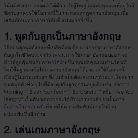
โน้มที่พวกเขาจะจดจำได้ดีกว่าวัยผู้ใหญ่ คุณพ่อคุณแม่ที่อยู่ใกล้
ชิดกับลูกควรใช้โอกาสนี้ในการ
สอนลูกพูด
ภาษา
อังกฤษ
เพื่อ
เสริมทักษะทางภาษาให้แข็งแรงมากยิ่งขึ้น!
1. พูดกับลูกเป็นภาษาอังกฤษ
วิธี
สอนลูกพูดอังกฤษ
ที่เบสิคที่สุด คือ การการพูดภาษาอังกฤษ
กับลูกในชีวิตประจำวัน เพราะการใช้ภาษาอังกฤษบ่อย ๆ จะ
ทำให้ลูกคุ้นชินกับภาษาได้ง่ายขึ้น คุณพ่อคุณแม่ท่านไหนที่
ไม่มีพื้นฐาน หรือไม่เก่งภาษาอังกฤษก็ถือซะว่าใช้โอกาสนี้
เรียนรู้ไปพร้อมกับลูก ซึ่งไม่จำเป็นต้องสนทนาด้วยประโยคยาก
ๆ แค่พูดคำทั่ว ๆ ไปที่ต้องคุยกับลูกทุกวันอยู่แล้ว เช่น “Good
Morning” “Blush Your Teeth” “Be Careful!” หรือ “Are You
Hungry” เป็นต้น นอกจากจะได้เรียนภาษาแล้ว ยังเป็น
การ
สื่อสารในครอบครัว
ที่ช่วยให้ความสัมพันธ์ภายในบ้าน
แน่นแฟ้นขึ้นอีกด้วย
2. เล่นเกมภาษาอังกฤษ