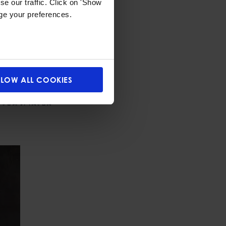
 =
e our traffic. Click on 'Show
age your preferences.
และ 9 – 6 = 3
้อย่างคล่องแคล่ว
ิลลิกรัม, ลิตร
LLOW ALL COOKIES
 เช่น ตามเข็ม