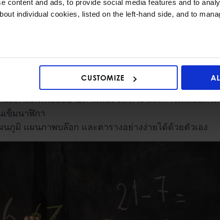
รียงลำดับตัวเลขตั้งแต่ 0 ถึง 100 ใช้เครื่องหมาย <, > และ
 content and ads, to provide social media features and to analys
bout individual cookies, listed on the left-hand side, and to man
วามสัมพันธ์ผกผันของการบวกและการลบ เช่น 9 + 6 = 15 
ารางสูตรคูณ ในแม่ 2, 5 หรือ 10 และสามารถท่องสูตรคูณได
ชิงเดี่ยว และทำความเข้าใจว่า
2
4
เท่ากับ
1
2
ใช้หน่วยวัดที่เหมาะสม เช่น เซนติเมตร, เมตร, กิโลกรัม, ม
หนึ่งชั่วโมง และจำนวนชั่วโมงในหนึ่งวัน
CUSTOMIZE
A
ุณสมบัติของรูป 2D และ 3D ได้
ณิตศาสตร์เพื่ออธิบายตำแหน่ง ทิศทาง และการเคลื่อนที่ได้
นเข็มนาฬิกา
นภูมิ แผนภาพบล๊อก และตารางอย่างง่ายได้ด้วยตัวเอง