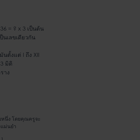
 36 = ? x 3 เป็นต้น
ป็นเลขเดียวกัน
ั้งแต่ I ถึง XII
 มิติ
าราง
บหนึ่ง โดยคุณครูจะ
างแม่นยำ
 1